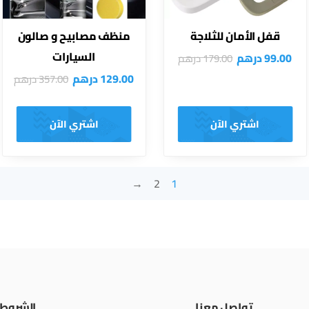
قفل الأمان للثلاجة
منظف مصابيح و صالون
السيارات
99.00
درهم
179.00
درهم
129.00
درهم
357.00
درهم
اشتري الآن
اشتري الآن
←
2
1
تواصل معنا
الشروط 