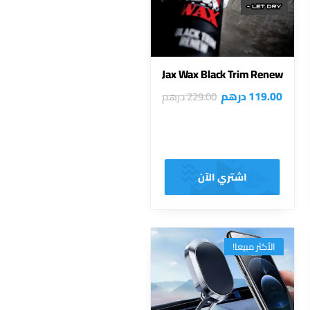
Jax Wax Black Trim Renew
119.00
درهم
229.00
درهم
اشتري الآن
الأكثر مبيعا!