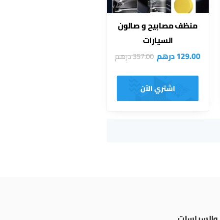
منظف مصابيح و صالون
السيارات
129.00
درهم
357.00
درهم
اشتري الآن
والسياسات