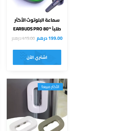
سماعة البلوتوث الأكثر
طلباً ™EARBUDS PRO 80
199.00
درهم
415.00
درهم
اشتري الآن
الأكثر مبيعا!