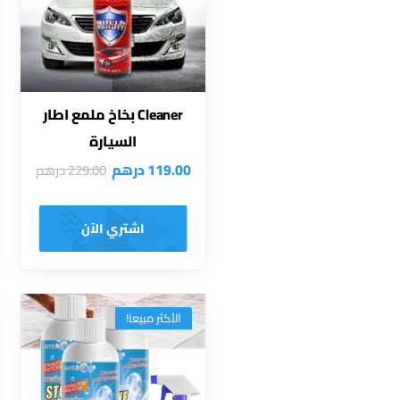
Cleaner بخاخ ملمع اطار
السيارة
119.00
درهم
229.00
درهم
اشتري الآن
الأكثر مبيعا!