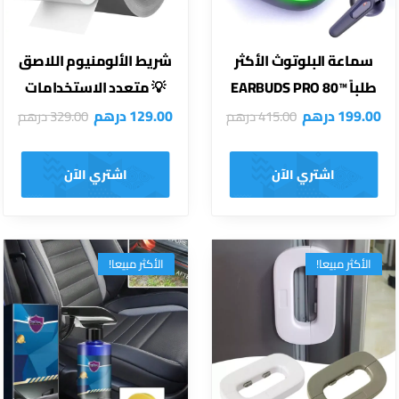
سماعة البلوتوث الأكثر
شريط الألومنيوم اللاصق
طلباً ™EARBUDS PRO 80
💡 متعدد الاستخدامات
199.00
درهم
129.00
درهم
415.00
درهم
329.00
درهم
اشتري الآن
اشتري الآن
الأكثر مبيعا!
الأكثر مبيعا!