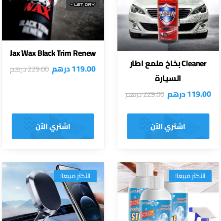
Jax Wax Black Trim Renew
Cleaner بخاخ ملمع اطار
119.00
درهم
229.00
درهم
السيارة
119.00
درهم
229.00
درهم
اشتري الآن
اشتري الآن
الأكثر مبيعا!
الأكثر مبيعا!