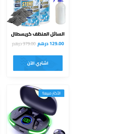
السائل المنظف كريسطال
129.00
درهم
379.00
درهم
اشتري الآن
الأكثر مبيعا!