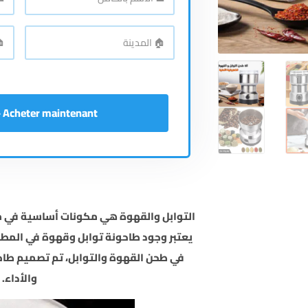
الاسم
رقم
بالكامل
*
اله
🏠
🏠
المدينة
*
الع
Acheter maintenant - إشتري الآن
التوابل والقهوة هي مكونات أساسية في م
يعتبر وجود طاحونة توابل وقهوة في المطبخ 
في طحن القهوة والتوابل، تم تصميم طاح
والأداء.