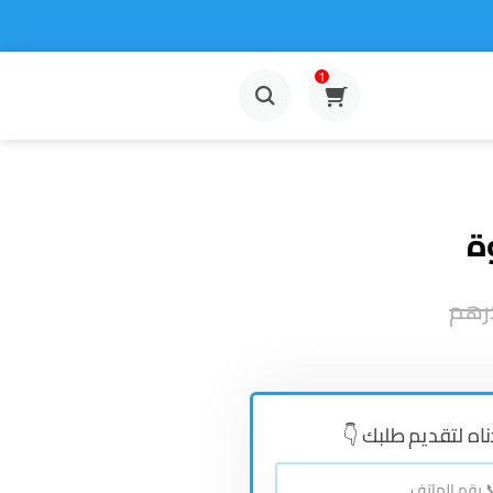
1
ة
رهم
ناه لتقديم طلبك 👇