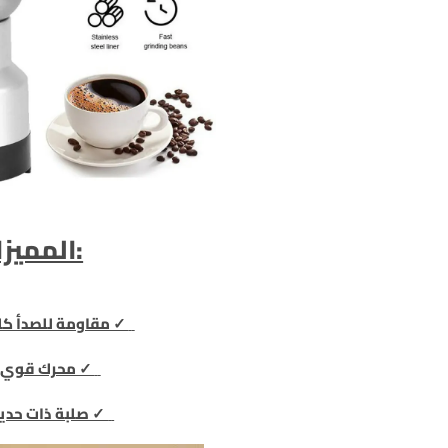
:المميز
✓ مقاومة للصدأ كل
✓ محرك قوي و
✓ صلبة ذات حدي