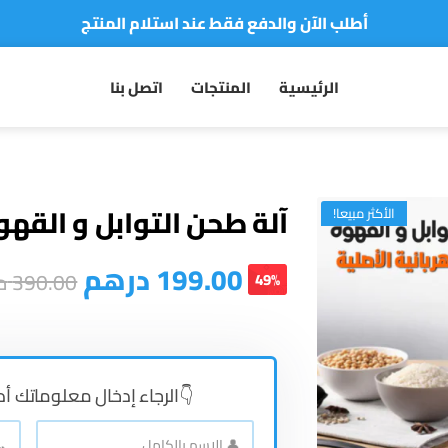
توصيل سريع لجميع مدن المملكة
نفخر بأكثر من 5000 مشتري سعيد
الرئيسية
المنتجات
اتصل بنا
أطلب الآن والدفع فقط عند استلام المنتج
آلة طحن التوابل و القهو
الأكثر مبيعا!
199.00
درهم
390.00
د
49%
👇الرجاء إدخال معلوماتك أد
📞
👤