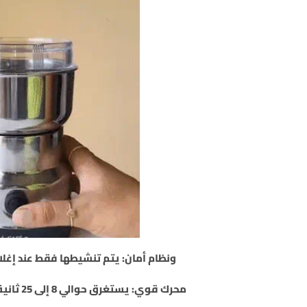
ونظام أمان: يتم تنشيطها فقط عند إغل
محرك قوي: يستغرق حوالي 8 إلى 25 ثانية فقط للحصول على أفضل النتائج