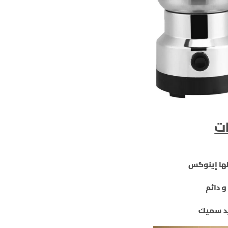
ات
ها إينوكس
 دائم
د سميك