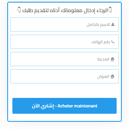
👇الرجاء إدخال معلوماتك أدناه لتقديم طلبك 👇
👤
الاسم
بالكامل
*
📞
رقم
الهاتف
*
🏠
المدينة
*
🏠
العنوان
*
Acheter maintenant - إشتري الآن