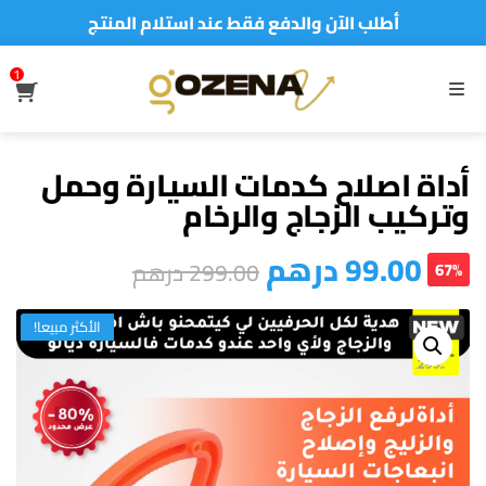
أطلب الآن والدفع فقط عند استلام المنتج
توصيل سريع لجميع مدن المملكة
1
نفخر بأكثر من 5000 مشتري سعيد
S
MENU
أطلب الآن والدفع فقط عند استلام المنتج
أداة اصلاح كدمات السيارة وحمل
وتركيب الزجاج والرخام
99.00
درهم
299.00
درهم
67%
الأكثر مبيعا!