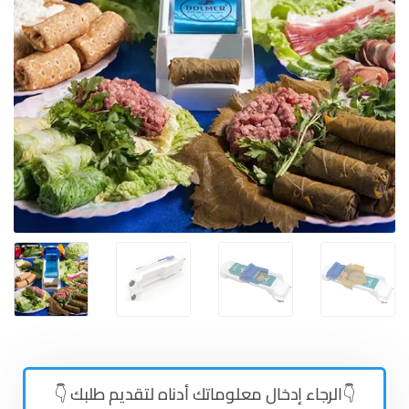
👇الرجاء إدخال معلوماتك أدناه لتقديم طلبك 👇