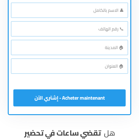
👤
الاسم
بالكامل
*
📞
رقم
الهاتف
*
🏠
المدينة
*
🏠
العنوان
*
Acheter maintenant - إشتري الآن
هل
تقضي ساعات في تحضير