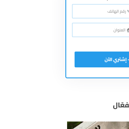
اتف
*
نوان
*
عّال