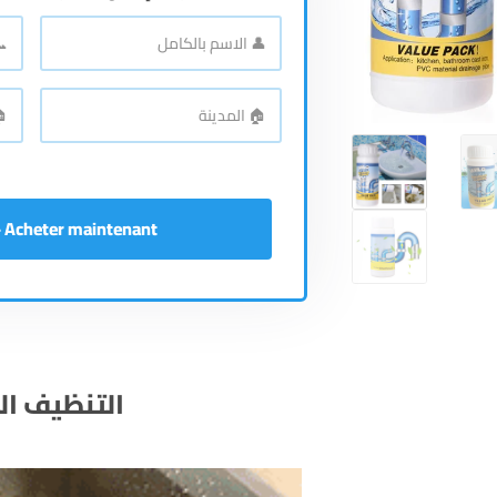
📞
👤
الاسم
رقم
بالكامل
*
اله
🏠
🏠
المدينة
*
الع
Acheter maintenant - إشتري الآن
التنظيف الف