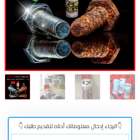
👇الرجاء إدخال معلوماتك أدناه لتقديم طلبك 👇
👤