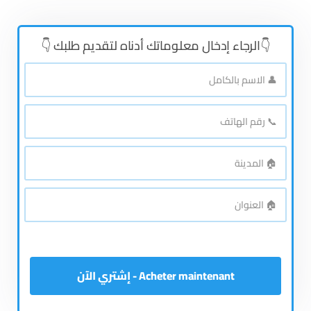
👇الرجاء إدخال معلوماتك أدناه لتقديم طلبك 👇
👤
الاسم
بالكامل
*
📞
رقم
الهاتف
*
🏠
المدينة
*
🏠
العنوان
*
Acheter maintenant - إشتري الآن