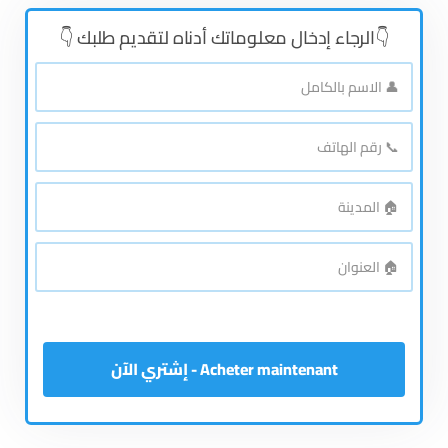
👇الرجاء إدخال معلوماتك أدناه لتقديم طلبك 👇
👤
الاسم
بالكامل
*
📞
رقم
الهاتف
*
🏠
المدينة
*
🏠
العنوان
*
Acheter maintenant - إشتري الآن