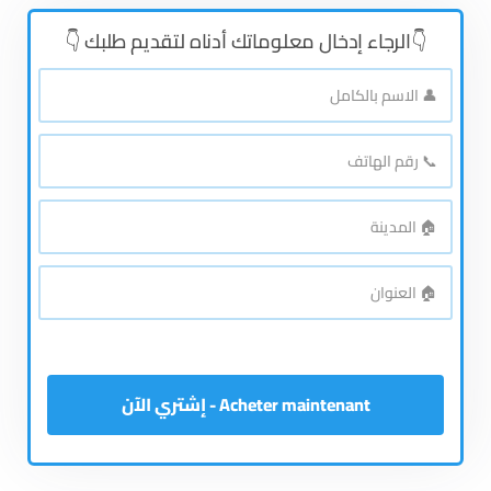
👇الرجاء إدخال معلوماتك أدناه لتقديم طلبك 👇
👤
الاسم
بالكامل
*
📞
رقم
الهاتف
*
🏠
المدينة
*
🏠
العنوان
*
Acheter maintenant - إشتري الآن