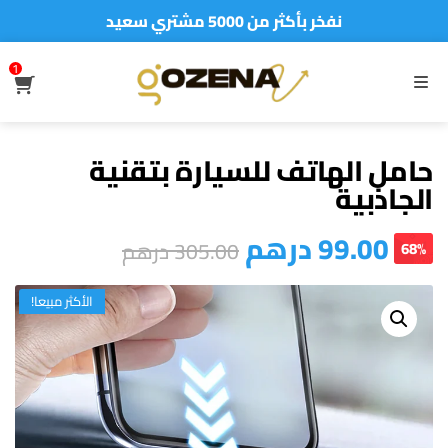
نفخر بأكثر من 5000 مشتري سعيد
أطلب الآن والدفع فقط عند استلام المنتج
1
S
MENU
حامل الهاتف للسيارة بتقنية
الجاذبية
99.00
درهم
305.00
درهم
68%
الأكثر مبيعا!