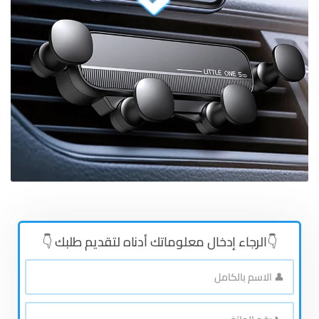
👇الرجاء إدخال معلوماتك أدناه لتقديم طلبك 👇
👤
الاسم
بالكامل
*
📞