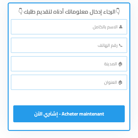
👇الرجاء إدخال معلوماتك أدناه لتقديم طلبك 👇
👤
الاسم
بالكامل
*
📞
رقم
الهاتف
*
🏠
المدينة
*
🏠
العنوان
*
Acheter maintenant - إشتري الآن