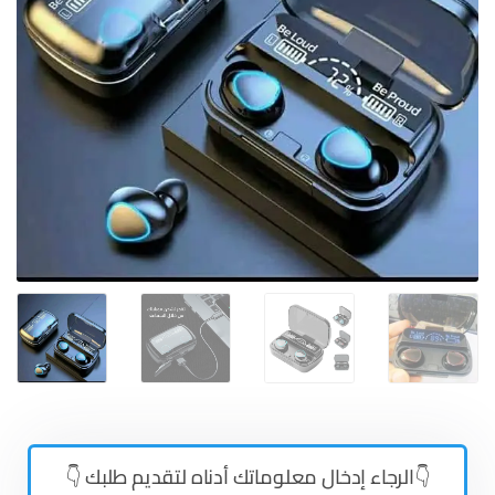
👇الرجاء إدخال معلوماتك أدناه لتقديم طلبك 👇