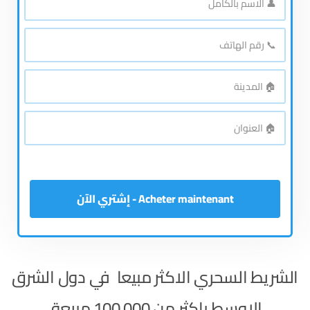
الاسم
بالكامل
*
📞
رقم
الهاتف
*
🏠
المدينة
*
🏠
العنوان
*
Acheter maintenant - إشتري الآن
الشريط
السحري الاكثر مبيعا في دول الشرق
الاوسط باكثر من 100.000 مبيعة