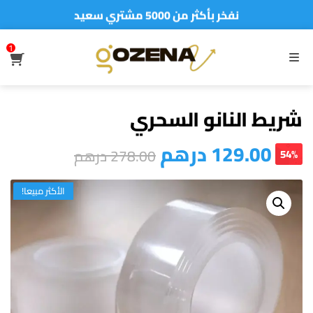
نفخر بأكثر من 5000 مشتري سعيد
أطلب الآن والدفع فقط عند استلام المنتج
1
S
MENU
شريط النانو السحري
129.00
درهم
278.00
درهم
54%
الأكثر مبيعا!