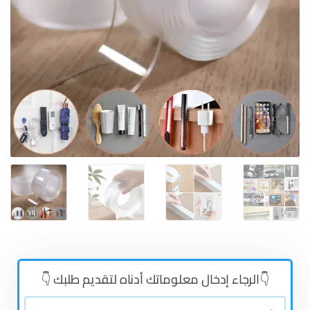
👇الرجاء إدخال معلوماتك أدناه لتقديم طلبك 👇
👤