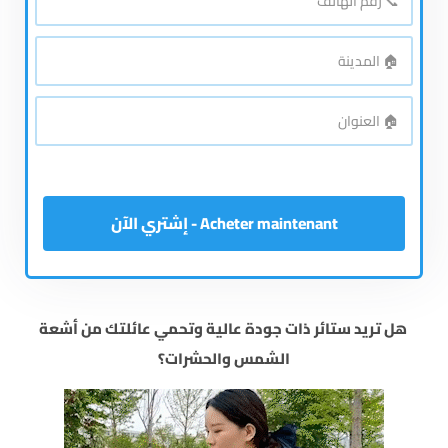
رقم
الهاتف
*
🏠
المدينة
*
🏠
العنوان
*
Acheter maintenant - إشتري الآن
هل تريد ستائر ذات جودة عالية وتحمي عائلتك من أشعة
الشمس والحشرات؟