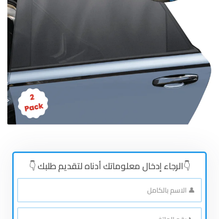
👇الرجاء إدخال معلوماتك أدناه لتقديم طلبك 👇
👤
الاسم
بالكامل
*
📞