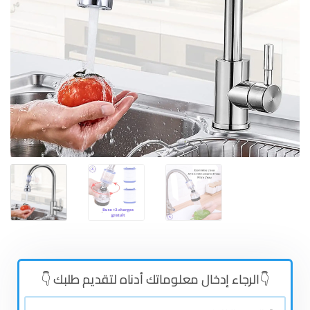
👇الرجاء إدخال معلوماتك أدناه لتقديم طلبك 👇
👤