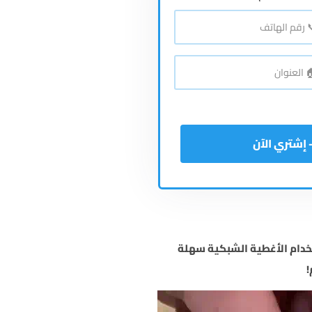
اتف
*
نوان
*
دام الأغطية الشبكية سهلة
!