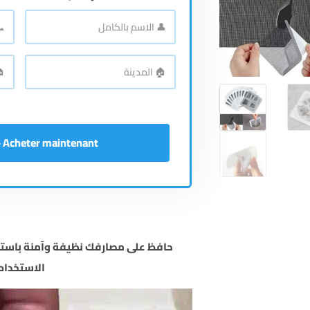
📞
👤
الاسم
رقم
بالكامل
*
اله
🏠
🏠
المدينة
*
الع
Acheter maintenant - إشتري الآن
حافظ على مصارفك نظيفة وآمنة باستخ
الاستخدام