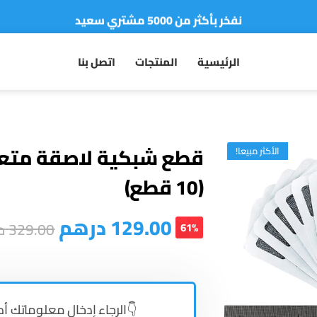
نفخر بأكثر من 5000 مشتري سعيد
أطلب الآن والدفع فقط عند استلام المنتج
الرئيسية
المنتجات
اتصل بنا
قطع شبكية لاصقة متعد
الأكثر مبيعا!
(10 قطع)
129.00
درهم
329.00
د
61%
👇الرجاء إدخال معلوماتك أد