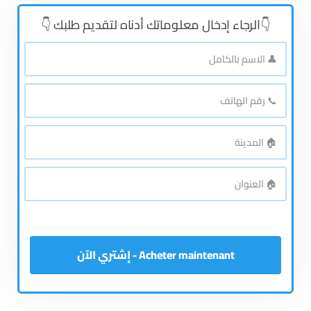
👇الرجاء إدخال معلوماتك أدناه لتقديم طلبك 👇
👤
الاسم
بالكامل
*
📞
رقم
الهاتف
*
🏠
المدينة
*
🏠
العنوان
*
Acheter maintenant - إشتري الآن