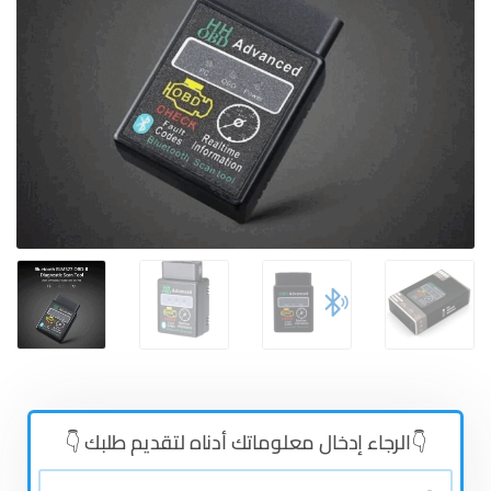
👇الرجاء إدخال معلوماتك أدناه لتقديم طلبك 👇
👤