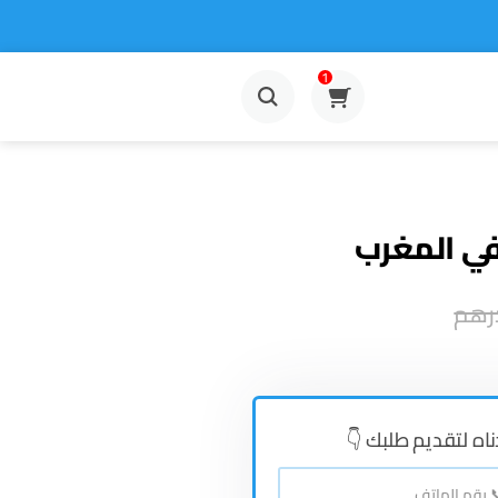
1
رهم
ناه لتقديم طلبك 👇