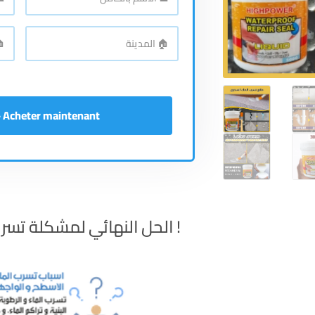
الاسم
رقم
بالكامل
*
اله
🏠
🏠
المدينة
*
الع
Acheter maintenant - إشتري الآن
! الحل النهائي لمشكلة تسرب