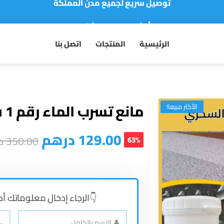
نفخر بأكثر من 5000 مشتري سعيد
أطلب الآن والدفع فقط عند استلام المنتج
الرئيسية
المنتجات
اتصل بنا
مانع تسرب الماء رقم 1 في المغرب
الأكثر مبيعا!
129.00
درهم
350.00
د
63%
👇الرجاء إدخال معلوماتك أد
📞
👤