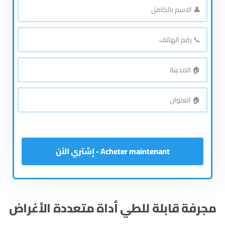
👤
الاسم
بالكامل
*
📞
رقم
الهاتف
*
🏠
المدينة
*
🏠
العنوان
*
Acheter maintenant - إشتري الآن
مجرفة قابلة للطي أداة متعددة الأغراض