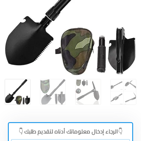
👇الرجاء إدخال معلوماتك أدناه لتقديم طلبك 👇