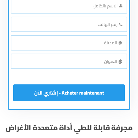
👤
الاسم
بالكامل
*
📞
رقم
الهاتف
*
🏠
المدينة
*
🏠
العنوان
*
Acheter maintenant - إشتري الآن
مجرفة قابلة للطي أداة متعددة الأغراض