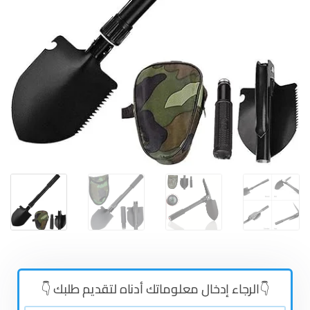
👇الرجاء إدخال معلوماتك أدناه لتقديم طلبك 👇