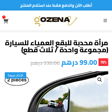
أطلب الآن والدفع فقط عند استلام المنتج
توصيل سريع لجميع مدن المملكة
1
S
نفخر بأكثر من 5000 مشتري سعيد
MENU
أطلب الآن والدفع فقط عند استلام المنتج
مرآة محدبة للبقع العمياء للسيارة
(مجموعة واحدة / ثلاث قطع)
99.00
درهم
330.00
درهم
70%
الأكثر مبيعا!