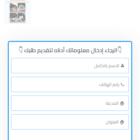
👇الرجاء إدخال معلوماتك أدناه لتقديم طلبك 👇
👤
الاسم
بالكامل
*
📞
رقم
الهاتف
*
🏠
المدينة
*
🏠
العنوان
*