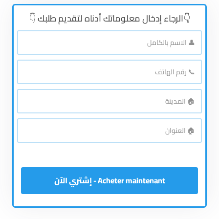
👇الرجاء إدخال معلوماتك أدناه لتقديم طلبك 👇
👤
الاسم
بالكامل
*
📞
رقم
الهاتف
*
🏠
المدينة
*
🏠
العنوان
*
Acheter maintenant - إشتري الآن