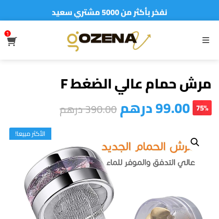
نفخر بأكثر من 5000 مشتري سعيد
أطلب الآن والدفع فقط عند استلام المنتج
1
S
MENU
مرش حمام عالي الضغط F
99.00
درهم
390.00
درهم
75%
الأكثر مبيعا!