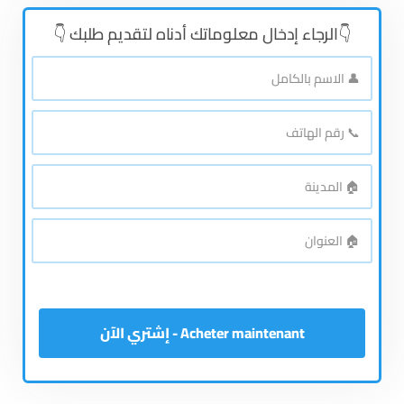
👇الرجاء إدخال معلوماتك أدناه لتقديم طلبك 👇
👤
الاسم
بالكامل
*
📞
رقم
الهاتف
*
🏠
المدينة
*
🏠
العنوان
*
Acheter maintenant - إشتري الآن