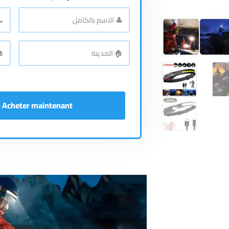
📞
👤
الاسم
رقم
بالكامل
*
اله
🏠
🏠
المدينة
*
الع
Acheter maintenant - إشتري الآن