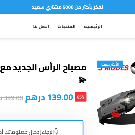
نفخر بأكثر من 5000 مشتري سعيد
أطلب الآن والدفع فقط عند استلام المنتج
الرئيسية
المنتجات
اتصل بنا
مصباح الرأس الجديد مع
الأكثر مبيعا!
💫
139.00
درهم
399.00
د
65%
👇الرجاء إدخال معلوماتك أد