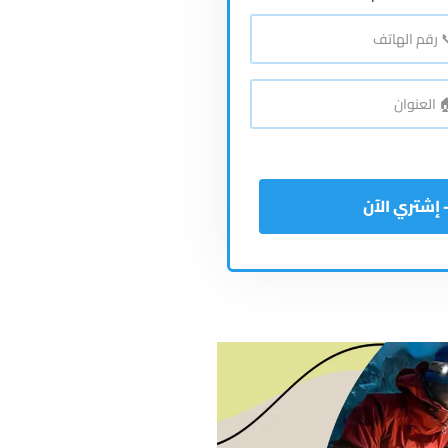
اتف
*
نوان
*