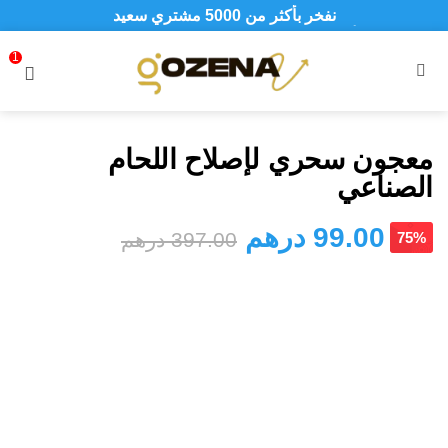
نفخر بأكثر من 5000 مشتري سعيد
أطلب الآن والدفع فقط عند استلام المنتج
1
S
MENU
معجون سحري لإصلاح اللحام
الصناعي
99.00
درهم
397.00
درهم
75%