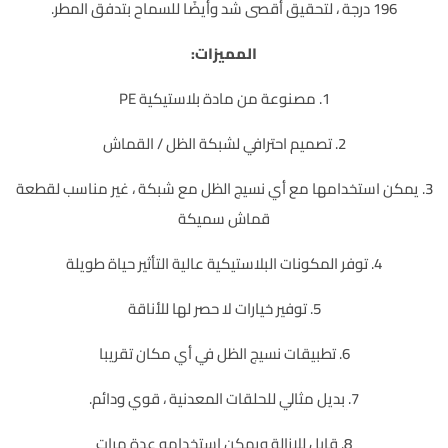
196 درجة ، لتحقيق أقصى شد وأيضًا للسماح بتدفق المطر.
المميزات:
1. مصنوعة من مادة بلاستيكية PE
2. تصميم احترافي لشبكة الظل / القماش
3. يمكن استخدامها مع أي نسيج الظل مع شبكة ، غير مناسب لقطعة
قماش سميكة
4. توفر المكونات البلاستيكية عالية التأثير حياة طويلة
5. توفير خيارات لا حصر لها للأناقة
6. تطبيقات نسيج الظل في أي مكان تقريبا
7. بديل مثالي للحلقات المعدنية ، قوي ودائم.
8. قابل للإزالة ويمكن استخدامه عدة مرات