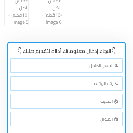
👇الرجاء إدخال معلوماتك أدناه لتقديم طلبك 👇
👤
الاسم
بالكامل
*
📞
رقم
الهاتف
*
🏠
المدينة
*
🏠
العنوان
*