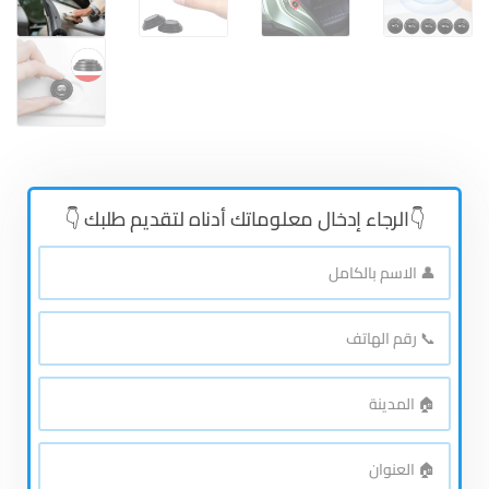
👇الرجاء إدخال معلوماتك أدناه لتقديم طلبك 👇
👤
الاسم
بالكامل
*
📞
رقم
الهاتف
*
🏠
المدينة
*
🏠
العنوان
*