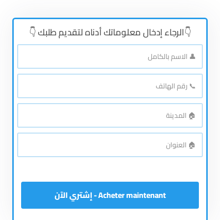
👇الرجاء إدخال معلوماتك أدناه لتقديم طلبك 👇
👤
الاسم
بالكامل
*
📞
رقم
الهاتف
*
🏠
المدينة
*
🏠
العنوان
*
Acheter maintenant - إشتري الآن