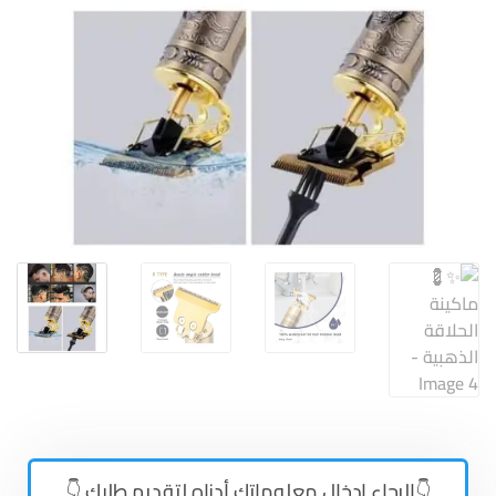
👇الرجاء إدخال معلوماتك أدناه لتقديم طلبك 👇