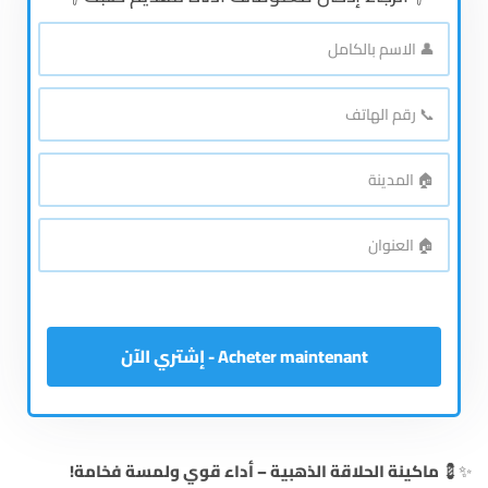
👤
الاسم
بالكامل
*
📞
رقم
الهاتف
*
🏠
المدينة
*
🏠
العنوان
*
Acheter maintenant - إشتري الآن
✨💈
ماكينة الحلاقة الذهبية – أداء قوي ولمسة فخامة!