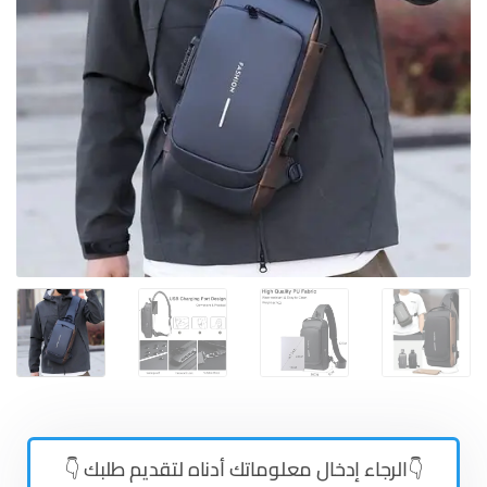
👇الرجاء إدخال معلوماتك أدناه لتقديم طلبك 👇