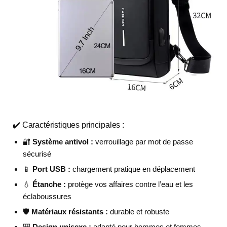
✔️ Caractéristiques principales :
🔐
Système antivol :
verrouillage par mot de passe
sécurisé
📱
Port USB :
chargement pratique en déplacement
💧
Étanche :
protège vos affaires contre l’eau et les
éclaboussures
🛡️
Matériaux résistants :
durable et robuste
🎒
Design unisexe :
adapté pour hommes et femmes