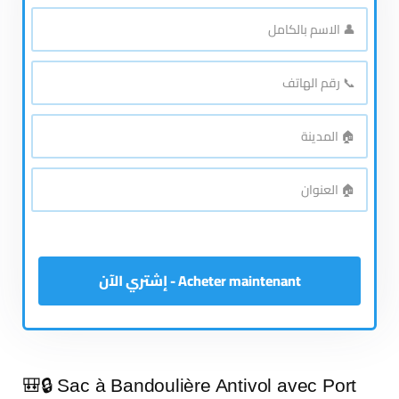
👤
الاسم
*
بالكامل
📞
رقم
*
الهاتف
🏠
*
المدينة
🏠
*
العنوان
Acheter maintenant - إشتري الآن
🎒🔒 Sac à Bandoulière Antivol avec Port