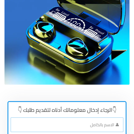
👇الرجاء إدخال معلوماتك أدناه لتقديم طلبك 👇
👤
الاسم