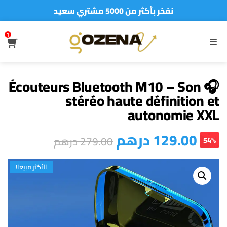
أطلب الآن والدفع فقط عند استلام المنتج
1
S
MENU
🎧 Écouteurs Bluetooth M10 – Son
stéréo haute définition et
autonomie XXL
درهم
129.00
درهم
279.00
54%
الأكثر مبيعا!