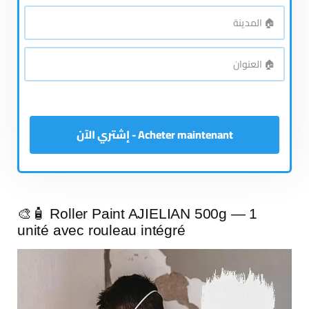
*
الهاتف
🏠
*
المدينة
🏠
*
العنوان
Acheter maintenant - إشتري الآن
🎨🧴 Roller Paint AJIELIAN 500g — 1
unité avec rouleau intégré