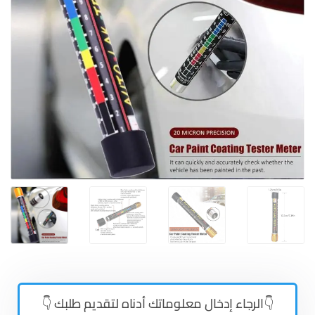
👇الرجاء إدخال معلوماتك أدناه لتقديم طلبك 👇