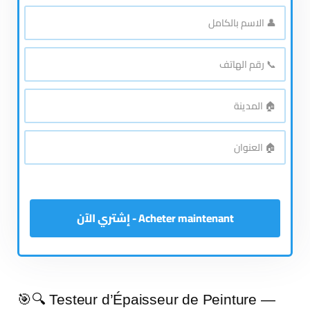
👤
الاسم
*
بالكامل
📞
رقم
*
الهاتف
🏠
*
المدينة
🏠
*
العنوان
Acheter maintenant - إشتري الآن
🎯🔍 Testeur d’Épaisseur de Peinture —