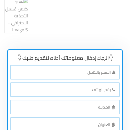
👇الرجاء إدخال معلوماتك أدناه لتقديم طلبك 👇
👤
الاسم
بالكامل
*
📞
رقم
الهاتف
*
🏠
المدينة
*
🏠
العنوان
*