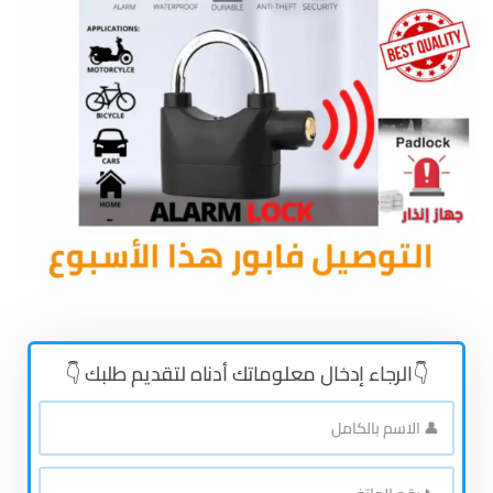
👇الرجاء إدخال معلوماتك أدناه لتقديم طلبك 👇
👤
الاسم
بالكامل
*
📞