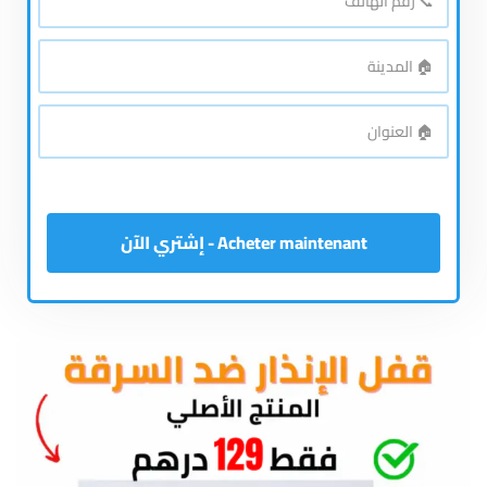
رقم
الهاتف
*
🏠
المدينة
*
🏠
العنوان
*
Acheter maintenant - إشتري الآن