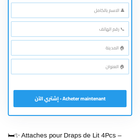
👤
الاسم
*
بالكامل
📞
رقم
*
الهاتف
🏠
*
المدينة
🏠
*
العنوان
Acheter maintenant - إشتري الآن
🛏️✨ Attaches pour Draps de Lit 4Pcs –