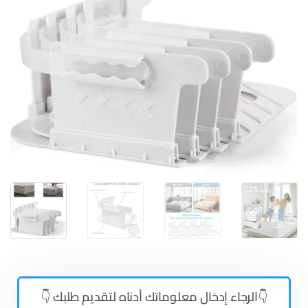
👇الرجاء إدخال معلوماتك أدناه لتقديم طلبك 👇