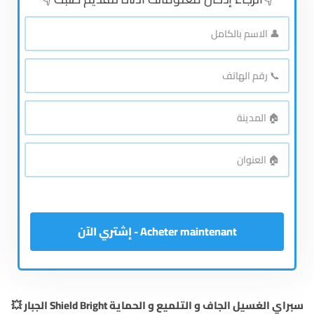
👤
الاسم
بالكامل
*
📞
رقم
الهاتف
*
🏠
المدينة
*
🏠
العنوان
*
Acheter maintenant - إشتري الآن
سبراي الغسيل الجاف و التلميع و الحماية Shield Bright الجبار 💥