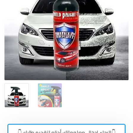
👇الرجاء إدخال معلوماتك أدناه لتقديم طلبك 👇