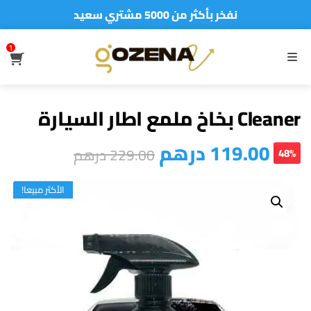
نفخر بأكثر من 5000 مشتري سعيد
أطلب الآن والدفع فقط عند استلام المنتج
1
S
MENU
Cleaner بخاخ ملمع اطار السيارة
119.00
درهم
229.00
درهم
48%
الأكثر مبيعا!