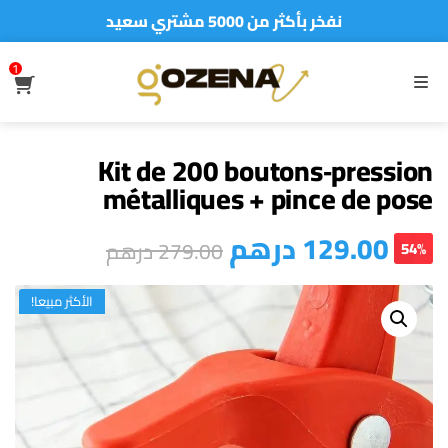
نفخر بأكثر من 5000 مشتري سعيد
أطلب الآن والدفع فقط عند استلام المنتج
1
S
MENU
Kit de 200 boutons‑pression
métalliques + pince de pose
درهم
129.00
درهم
279.00
54%
الأكثر مبيعا!