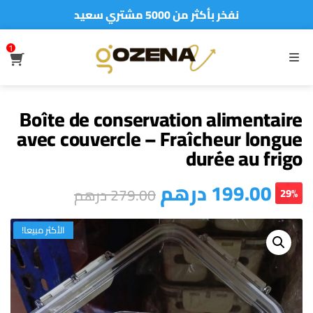
نفخر بأكثر من 5000 مشتري سعيد
أطلب الآن والدفع فقط عند استلام المنتج
1
S
MENU
Boîte de conservation alimentaire
avec couvercle – Fraîcheur longue
durée au frigo
درهم
199.00
درهم
279.00
29%
الأكثر مبيعا!