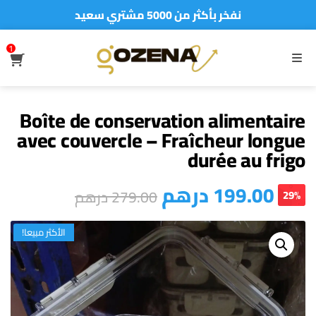
نفخر بأكثر من 5000 مشتري سعيد
أطلب الآن والدفع فقط عند استلام المنتج
1
S
MENU
Boîte de conservation alimentaire
avec couvercle – Fraîcheur longue
durée au frigo
درهم
199.00
درهم
279.00
29%
الأكثر مبيعا!