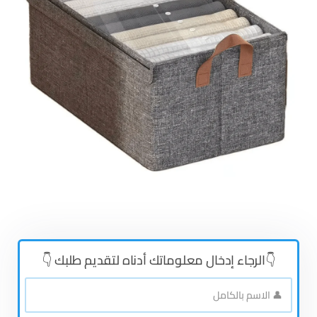
👇الرجاء إدخال معلوماتك أدناه لتقديم طلبك 👇
👤
الاسم