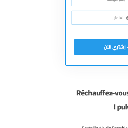
*
اتف
*
نوان
Réchauffez-vous
pul
Bouteille d’huile Portable