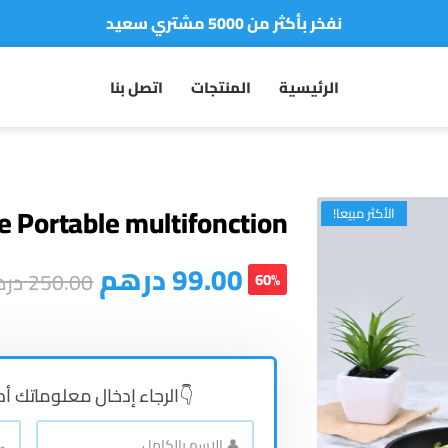
نفخر بأكثر من 5000 مشتري سعيد
أطلب الآن والدفع فقط عند استلام المنتج
الرئيسية
المنتجات
اتصل بنا
le Portable multifonction
الأكثر مبيعا!
درهم
99.00
در
250.00
60%
الرجاء إدخال معلوماتك أ 👇
📞
👤