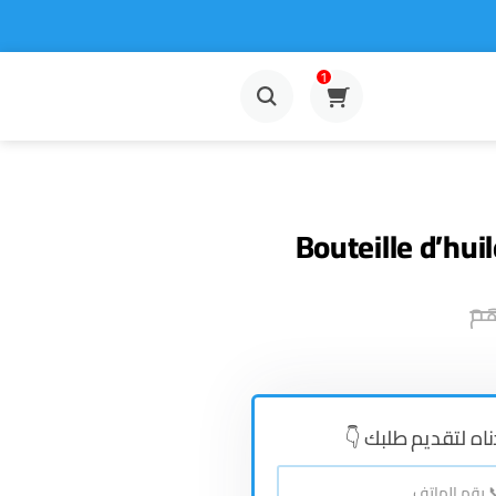
1
Bouteille d’hui
هم
👇دناه لتقديم طلبك