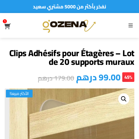
نفخر بأكثر من 5000 مشتري سعيد
أطلب الآن والدفع فقط عند استلام المنتج
1
S
MENU
Clips Adhésifs pour Étagères – Lot
de 20 supports muraux
درهم
99.00
درهم
179.00
45%
الأكثر مبيعا!