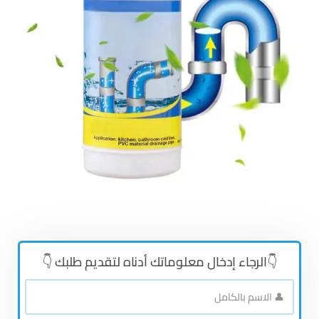
👇الرجاء إدخال معلوماتك أدناه لتقديم طلبك 👇
👤
الاسم