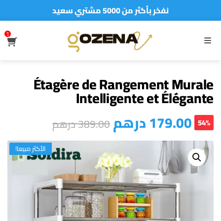
نفخر بأكثر من 5000 مشتري سعيد
أطلب الآن والدفع فقط عند استلام المنتج
1
S
MENU
Étagère de Rangement Murale
Intelligente et Élégante
درهم
179.00
درهم
389.00
54%
الأكثر مبيعا!