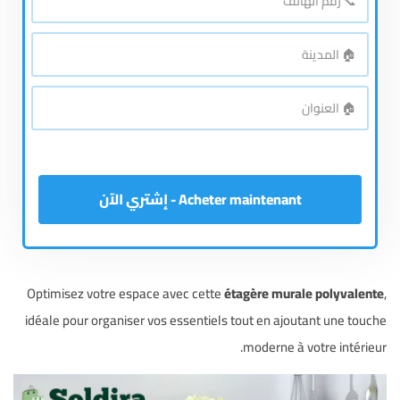
رقم
*
الهاتف
🏠
*
المدينة
🏠
*
العنوان
Acheter maintenant - إشتري الآن
Optimisez votre espace avec cette
étagère murale polyvalente
,
idéale pour organiser vos essentiels tout en ajoutant une touche
moderne à votre intérieur.