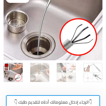
👇الرجاء إدخال معلوماتك أدناه لتقديم طلبك 👇