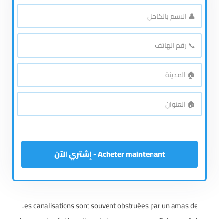
👤
الاسم
*
بالكامل
📞
رقم
*
الهاتف
🏠
*
المدينة
🏠
*
العنوان
Acheter maintenant - إشتري الآن
Les canalisations sont souvent obstruées par un amas de