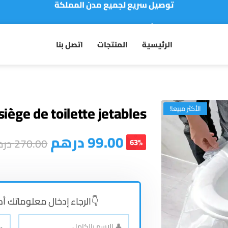
نفخر بأكثر من 5000 مشتري سعيد
أطلب الآن والدفع فقط عند استلام المنتج
الرئيسية
المنتجات
اتصل بنا
iège de toilette jetables
الأكثر مبيعا!
درهم
99.00
در
270.00
63%
الرجاء إدخال معلوماتك أ 👇
📞
👤