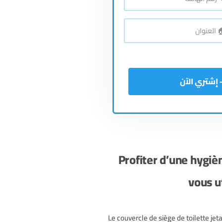
*
اتف
*
نوان
Profiter d’une hygi
vous ut
Le couvercle de siège de toilette jet