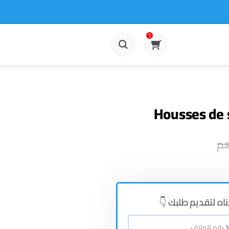
1
Housses de s
هم
👇دناه لتقديم طلبك