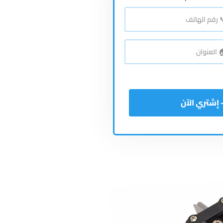
*
اتف
*
نوان