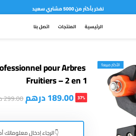
نفخر بأكثر من 5000 مشتري سعيد
أطلب الآن والدفع فقط عند استلام المنتج
الرئيسية
المنتجات
اتصل بنا
rofessionnel pour Arbres
الأكثر مبيعا!
Fruitiers – 2 en 1
درهم
189.00
د
299.00
37%
الرجاء إدخال معلوماتك أ 👇