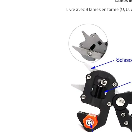
:
Lames i
Livré avec 3 lames en forme (Ω, U, V