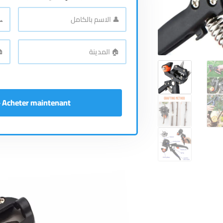
📞
👤
الاسم
رقم
اله
*
بالكامل
🏠
🏠
الع
*
المدينة
Acheter maintenant - إشتري الآن