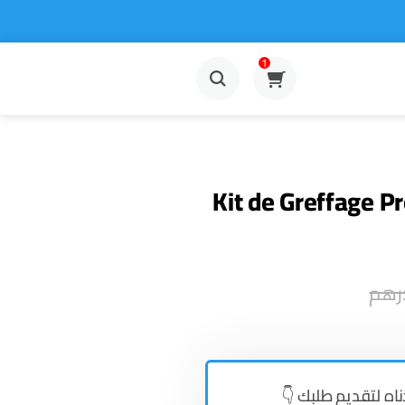
1
Kit de Greffage P
رهم
👇دناه لتقديم طلبك