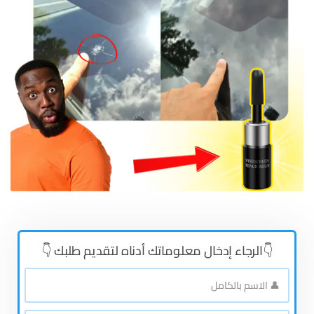
👇الرجاء إدخال معلوماتك أدناه لتقديم طلبك 👇
👤
الاسم
بالكامل
*